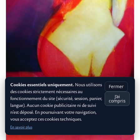
Cookies essentiels uniquement.
Nous utilisons
Fermer
des cookies strictement nécessaires au
J’ai
fonctionnement du site (sécurité, session, panier,
compris
langue). Aucun cookie publicitaire ni de suivi
Nu Jaune n°2
n’est déposé. En poursuivant votre navigation,
moyen - 1989
vous acceptez ces cookies techniques.
En savoir plus