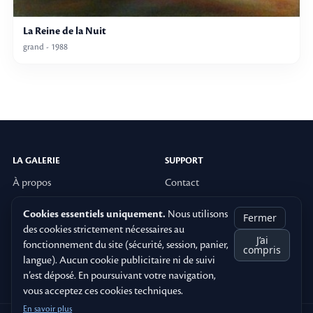
La Reine de la Nuit
grand - 1988
LA GALERIE
SUPPORT
À propos
Contact
Cookies essentiels uniquement.
Nous utilisons
LÉGAL
Fermer
des cookies strictement nécessaires au
CGU
J’ai
fonctionnement du site (sécurité, session, panier,
compris
Mentions Légales
langue). Aucun cookie publicitaire ni de suivi
Politique de confidentialité
n’est déposé. En poursuivant votre navigation,
vous acceptez ces cookies techniques.
En savoir plus