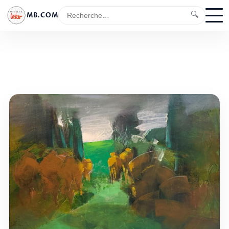
🔍
MB.COM